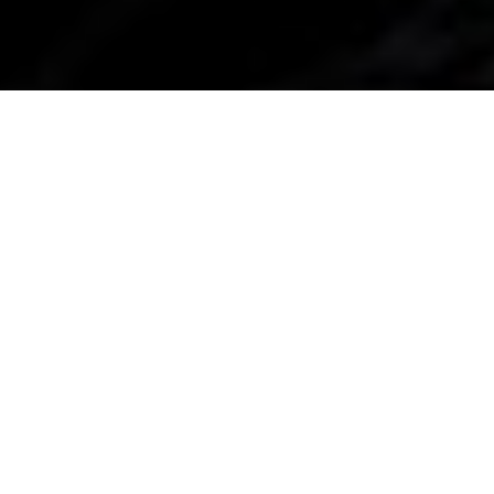
Introduction
Explication du sujet
Dans n’importe quel secteur d’activité professionnel, le
networking est un outil précieux pour créer et
développer une entreprise. Il est particulièrement
bénéfique dans l’immobilier, un domaine où les relations
professionnelles et les contacts sont essentiels à la