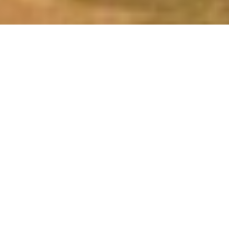
Le charme
attractif de
Barcelone
Barcelone, ville dynamique dotée d’une riche culture,
offre une qualité de vie inégalée. C’est une ville