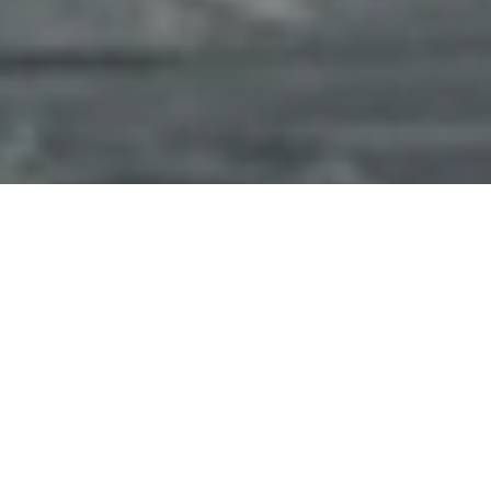
Introduction
Barcelone
, une ville dynamique et culturelle, est bien
connue pour ses
plages ensoleillées
, sa
vie nocturne
animée
, et bien sûr, son
héritage riche en théâtre
. Mais
saviez-vous que vivre près des théâtres de cette ville